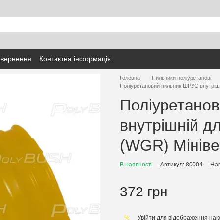
овернення
Контактна інформація
Головна
Пильники поліуретанові
Поліуретановий пильник ШРУС внутрішні
Поліуретано
внутрішній дл
(WGR) Мініве
В наявності
Артикул: 80004
Нап
372 грн
Увійти
для відображення нак
%