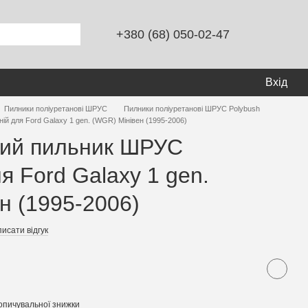
+380 (68) 050-02-47
Вхід
Пилники поліуретанові ШРУС
Пилники поліуретанові ШРУС Polybush
й для Ford Galaxy 1 gen. (WGR) Мінівен (1995-2006)
вий пильник ШРУС
я Ford Galaxy 1 gen.
н (1995-2006)
исати відгук
опичувальної знижки