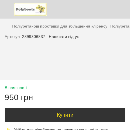
Поліуретанові проставки для збільшення кліренсу
Поліурета
Артикул:
2899306837
Написати відгук
В наявності
950 грн
Купити
Увійти
для відображення накопичувальної знижки
%