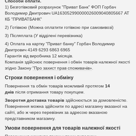
Способи оплати.
1) Безготівковий розрахунок "Приват Банк" ФОП Горбач
Володимир Дмитрович UA163052990000026009040805667 АТ
КБ "ПРИВАТБАНК"
2) Готівкою (Можна оплатити готівкою при самовивозі)
3) Післяплата (У відділені перевізника)
4) Оплата на картку "Приват банку" Горбач Володимир
Дмитрович 4149 6293 6863 6965
Гарантія від виробника 12 місяців.
Компанія здійснює повернення і обмін товарів належної якості
згідно Закону
"Про захист прав споживачів»
.
Строки повернення і обміну
Повернення та обмін товарів можливий протягом
14
днів
після отримання товару покупцем.
Зворотня доставка товарів
здійснюється за домовленістю.
Повернення можна здійснити по адресі магазину вказаної на
сайті, або ж через перевізник за адресою вказаною
представником магазину.
Умови повернення для товарів належної якості