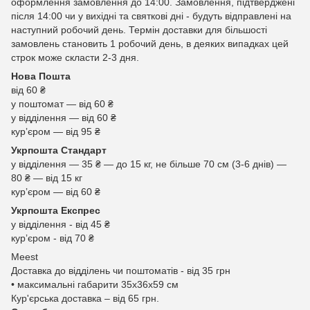
оформлення замовлення до 14:00. Замовлення, підтверджені
після 14:00 чи у вихідні та святкові дні - будуть відправлені на
наступний робочий день. Термін доставки для більшості
замовлень становить 1 робочий день, в деяких випадках цей
строк може скласти 2-3 дня.
Нова Пошта
від 60 ₴
у поштомат — від 60 ₴
у відділення — від 60 ₴
курʼєром — від 95 ₴
Укрпошта Стандарт
у відділення — 35 ₴ — до 15 кг, не більше 70 см (3-6 днів) —
80 ₴ — від 15 кг
курʼєром — від 60 ₴
Укрпошта Експрес
у відділення - від 45 ₴
курʼєром - від 70 ₴
Meest
Доставка до відділень чи поштоматів - від 35 грн
• максимальні габарити 35x36x59 см
Кур'єрська доставка – від 65 грн.