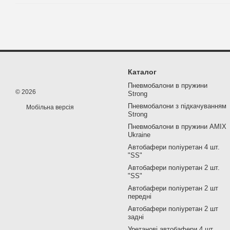
Каталог
Пневмобалони в пружини
© 2026
Strong
Пневмобалони з підкачуванням
Мобільна версія
Strong
Пневмобалони в пружини AMIX
Ukraine
Автобафери поліуретан 4 шт.
"SS"
Автобафери поліуретан 2 шт.
"SS"
Автобафери поліуретан 2 шт
передні
Автобафери поліуретан 2 шт
задні
Уретанові автобафери 4 шт.