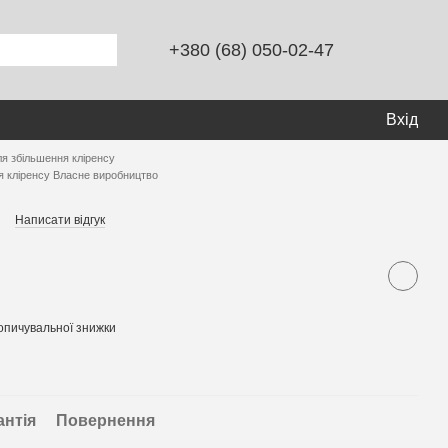
+380 (68) 050-02-47
Вхід
ля збільшення кліренсу
я кліренсу Власне виробництво
Написати відгук
опичувальної знижки
антія
Повернення