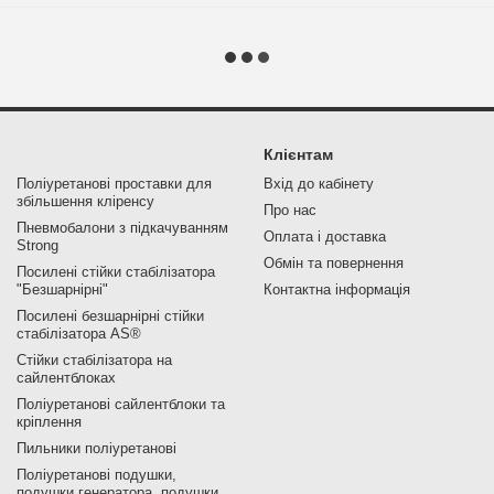
Клієнтам
Поліуретанові проставки для
Вхід до кабінету
збільшення кліренсу
Про нас
Пневмобалони з підкачуванням
Оплата і доставка
Strong
Обмін та повернення
Посилені стійки стабілізатора
"Безшарнірні"
Контактна інформація
Посилені безшарнірні стійки
стабілізатора AS®
Стійки стабілізатора на
сайлентблоках
Поліуретанові сайлентблоки та
кріплення
Пильники поліуретанові
Поліуретанові подушки,
подушки генератора, подушки