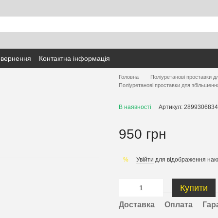
овернення
Контактна інформація
Головна
Поліуретанові проставки д
Поліуретанові проставки для збільшенн
В наявності
Артикул: 2899306834
950 грн
Увійти
для відображення нак
%
Купити
Доставка
Оплата
Гар