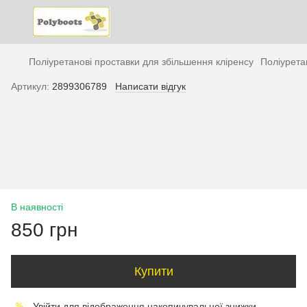
Поліуретанові проставки для збільшення кліренсу
Поліурета
Артикул:
2899306789
Написати відгук
В наявності
850 грн
Купити
Увійти
для відображення накопичувальної знижки
%