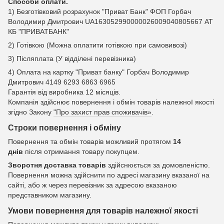
Способи оплати.
1) Безготівковий розрахунок "Приват Банк" ФОП Горбач
Володимир Дмитрович UA163052990000026009040805667 АТ
КБ "ПРИВАТБАНК"
2) Готівкою (Можна оплатити готівкою при самовивозі)
3) Післяплата (У відділені перевізника)
4) Оплата на картку "Приват банку" Горбач Володимир
Дмитрович 4149 6293 6863 6965
Гарантія від виробника 12 місяців.
Компанія здійснює повернення і обмін товарів належної якості
згідно Закону
"Про захист прав споживачів»
.
Строки повернення і обміну
Повернення та обмін товарів можливий протягом
14
днів
після отримання товару покупцем.
Зворотня доставка товарів
здійснюється за домовленістю.
Повернення можна здійснити по адресі магазину вказаної на
сайті, або ж через перевізник за адресою вказаною
представником магазину.
Умови повернення для товарів належної якості