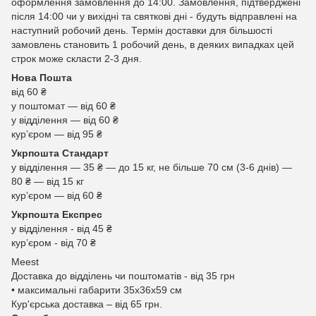
оформлення замовлення до 14:00. Замовлення, підтверджені
після 14:00 чи у вихідні та святкові дні - будуть відправлені на
наступний робочий день. Термін доставки для більшості
замовлень становить 1 робочий день, в деяких випадках цей
строк може скласти 2-3 дня.
Нова Пошта
від 60 ₴
у поштомат — від 60 ₴
у відділення — від 60 ₴
курʼєром — від 95 ₴
Укрпошта Стандарт
у відділення — 35 ₴ — до 15 кг, не більше 70 см (3-6 днів) —
80 ₴ — від 15 кг
курʼєром — від 60 ₴
Укрпошта Експрес
у відділення - від 45 ₴
курʼєром - від 70 ₴
Meest
Доставка до відділень чи поштоматів - від 35 грн
• максимальні габарити 35x36x59 см
Кур'єрська доставка – від 65 грн.