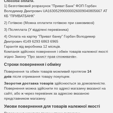
Способи оплати.
1) Безготівковий розрахунок "Приват Банк" ФОП Горбач
Володимир Дмитрович UA163052990000026009040805667 АТ
КБ "ПРИВАТБАНК"
2) Готівкою (Можна оплатити готівкою при самовивозі)
3) Післяплата (У відділені перевізника)
4) Оплата на картку "Приват банку" Горбач Володимир
Дмитрович 4149 6293 6863 6965
Гарантія від виробника 12 місяців.
Компанія здійснює повернення і обмін товарів належної якості
згідно Закону
"Про захист прав споживачів»
.
Строки повернення і обміну
Повернення та обмін товарів можливий протягом
14
днів
після отримання товару покупцем.
Зворотня доставка товарів
здійснюється за домовленістю.
Повернення можна здійснити по адресі магазину вказаної на
сайті, або ж через перевізник за адресою вказаною
представником магазину.
Умови повернення для товарів належної якості