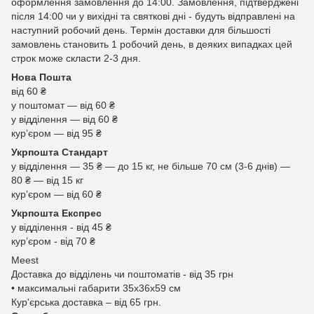
оформлення замовлення до 14:00. Замовлення, підтверджені
після 14:00 чи у вихідні та святкові дні - будуть відправлені на
наступний робочий день. Термін доставки для більшості
замовлень становить 1 робочий день, в деяких випадках цей
строк може скласти 2-3 дня.
Нова Пошта
від 60 ₴
у поштомат — від 60 ₴
у відділення — від 60 ₴
курʼєром — від 95 ₴
Укрпошта Стандарт
у відділення — 35 ₴ — до 15 кг, не більше 70 см (3-6 днів) —
80 ₴ — від 15 кг
курʼєром — від 60 ₴
Укрпошта Експрес
у відділення - від 45 ₴
курʼєром - від 70 ₴
Meest
Доставка до відділень чи поштоматів - від 35 грн
• максимальні габарити 35x36x59 см
Кур'єрська доставка – від 65 грн.