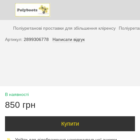
Поліуретанові проставки для збільшення кліренсу
Поліурета
Артикул:
2899306778
Написати відгук
В наявності
850 грн
Купити
Увійти
для відображення накопичувальної знижки
%