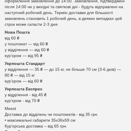
оформлення замовлення до 14:00. Замовлення, підтверджені
після 14:00 чи у вихідні та святкові дні - будуть відправлені на
наступний робочий день. Термін доставки для більшості
замовлень становить 1 робочий день, в деяких випадках цей
строк може скласти 2-3 дня.
Нова Пошта
від 60 ₴
у поштомат — від 60 ₴
у відділення — від 60 ₴
курʼєром — від 95 ₴
Укрпошта Стандарт
у відділення — 35 ₴ — до 15 кг, не більше 70 см (3-6 днів) —
80 ₴ — від 15 кг
курʼєром — від 60 ₴
Укрпошта Експрес
у відділення - від 45 ₴
курʼєром - від 70 ₴
Meest
Доставка до відділень чи поштоматів - від 35 грн
• максимальні габарити 35x36x59 см
Кур'єрська доставка – від 65 грн.