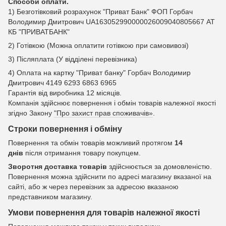
Способи оплати.
1) Безготівковий розрахунок "Приват Банк" ФОП Горбач
Володимир Дмитрович UA163052990000026009040805667 АТ
КБ "ПРИВАТБАНК"
2) Готівкою (Можна оплатити готівкою при самовивозі)
3) Післяплата (У відділені перевізника)
4) Оплата на картку "Приват банку" Горбач Володимир
Дмитрович 4149 6293 6863 6965
Гарантія від виробника 12 місяців.
Компанія здійснює повернення і обмін товарів належної якості
згідно Закону
"Про захист прав споживачів»
.
Строки повернення і обміну
Повернення та обмін товарів можливий протягом
14
днів
після отримання товару покупцем.
Зворотня доставка товарів
здійснюється за домовленістю.
Повернення можна здійснити по адресі магазину вказаної на
сайті, або ж через перевізник за адресою вказаною
представником магазину.
Умови повернення для товарів належної якості