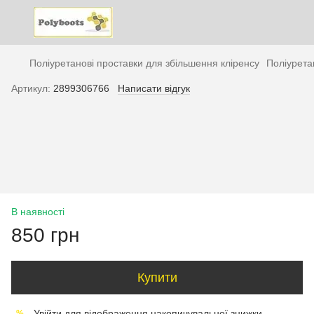
Поліуретанові проставки для збільшення кліренсу
Поліурета
Артикул:
2899306766
Написати відгук
В наявності
850 грн
Купити
Увійти
для відображення накопичувальної знижки
%