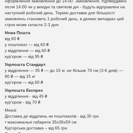
оформлення замовлення до 14:00. Замовлення, підтверджені
після 14:00 чи у вихідні та святкові дні - будуть відправлені на
наступний робочий день. Термін доставки для більшості
замовлень становить 1 робочий день, в деяких випадках цей
строк може скласти 2-3 дня.
Нова Пошта
від 60 ₴
у поштомат — від 60 ₴
у відділення — від 60 ₴
курʼєром — від 95 ₴
Укрпошта Стандарт
у відділення — 35 ₴ — до 15 кг, не більше 70 см (3-6 днів) —
80 ₴ — від 15 кг
курʼєром — від 60 ₴
Укрпошта Експрес
у відділення - від 45 ₴
курʼєром - від 70 ₴
Meest
Доставка до відділень чи поштоматів - від 35 грн
• максимальні габарити 35x36x59 см
Кур'єрська доставка – від 65 грн.