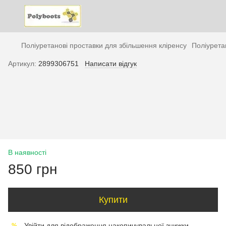
Поліуретанові проставки для збільшення кліренсу
Поліурета
Артикул:
2899306751
Написати відгук
В наявності
850 грн
Купити
Увійти
для відображення накопичувальної знижки
%