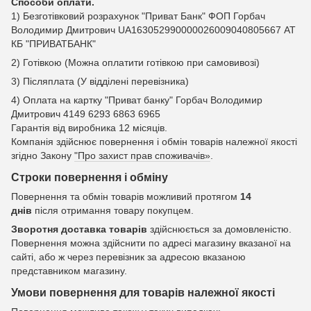
Способи оплати.
1) Безготівковий розрахунок "Приват Банк" ФОП Горбач
Володимир Дмитрович UA163052990000026009040805667 АТ
КБ "ПРИВАТБАНК"
2) Готівкою (Можна оплатити готівкою при самовивозі)
3) Післяплата (У відділені перевізника)
4) Оплата на картку "Приват банку" Горбач Володимир
Дмитрович 4149 6293 6863 6965
Гарантія від виробника 12 місяців.
Компанія здійснює повернення і обмін товарів належної якості
згідно Закону
"Про захист прав споживачів»
.
Строки повернення і обміну
Повернення та обмін товарів можливий протягом
14
днів
після отримання товару покупцем.
Зворотня доставка товарів
здійснюється за домовленістю.
Повернення можна здійснити по адресі магазину вказаної на
сайті, або ж через перевізник за адресою вказаною
представником магазину.
Умови повернення для товарів належної якості