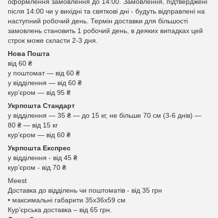
оформлення замовлення до 14:00. Замовлення, підтверджені
після 14:00 чи у вихідні та святкові дні - будуть відправлені на
наступний робочий день. Термін доставки для більшості
замовлень становить 1 робочий день, в деяких випадках цей
строк може скласти 2-3 дня.
Нова Пошта
від 60 ₴
у поштомат — від 60 ₴
у відділення — від 60 ₴
курʼєром — від 95 ₴
Укрпошта Стандарт
у відділення — 35 ₴ — до 15 кг, не більше 70 см (3-6 днів) —
80 ₴ — від 15 кг
курʼєром — від 60 ₴
Укрпошта Експрес
у відділення - від 45 ₴
курʼєром - від 70 ₴
Meest
Доставка до відділень чи поштоматів - від 35 грн
• максимальні габарити 35x36x59 см
Кур'єрська доставка – від 65 грн.