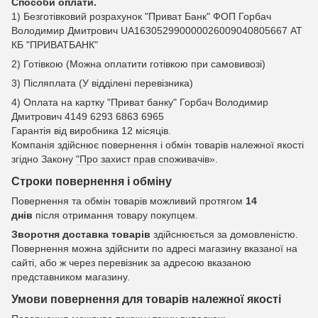
Способи оплати.
1) Безготівковий розрахунок "Приват Банк" ФОП Горбач
Володимир Дмитрович UA163052990000026009040805667 АТ
КБ "ПРИВАТБАНК"
2) Готівкою (Можна оплатити готівкою при самовивозі)
3) Післяплата (У відділені перевізника)
4) Оплата на картку "Приват банку" Горбач Володимир
Дмитрович 4149 6293 6863 6965
Гарантія від виробника 12 місяців.
Компанія здійснює повернення і обмін товарів належної якості
згідно Закону
"Про захист прав споживачів»
.
Строки повернення і обміну
Повернення та обмін товарів можливий протягом
14
днів
після отримання товару покупцем.
Зворотня доставка товарів
здійснюється за домовленістю.
Повернення можна здійснити по адресі магазину вказаної на
сайті, або ж через перевізник за адресою вказаною
представником магазину.
Умови повернення для товарів належної якості