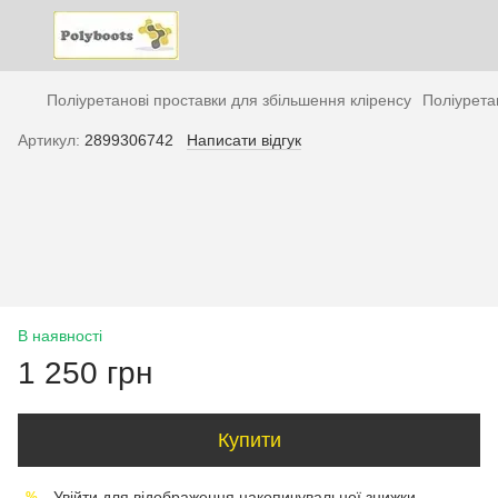
Поліуретанові проставки для збільшення кліренсу
Поліурета
Артикул:
2899306742
Написати відгук
В наявності
1 250 грн
Купити
Увійти
для відображення накопичувальної знижки
%