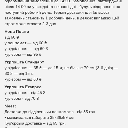
оформлення замовлення до 14:00. Замовлення, підтверджені
після 14:00 чи у вихідні та святкові дні - будуть відправлені на
наступний робочий день. Термін доставки для більшості
замовлень становить 1 робочий день, в деяких випадках цей
строк може скласти 2-3 дня.
Нова Пошта
від 60 ₴
у поштомат — від 60 ₴
у відділення — від 60 ₴
курʼєром — від 95 ₴
Укрпошта Стандарт
у відділення — 35 ₴ — до 15 кг, не більше 70 см (3-6 днів) —
80 ₴ — від 15 кг
курʼєром — від 60 ₴
Укрпошта Експрес
у відділення - від 45 ₴
курʼєром - від 70 ₴
Meest
Доставка до відділень чи поштоматів - від 35 грн
• максимальні габарити 35x36x59 см
Кур'єрська доставка – від 65 грн.