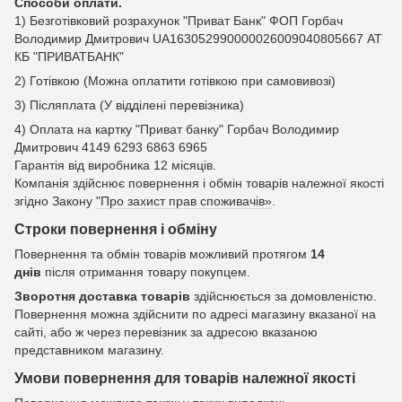
Способи оплати.
1) Безготівковий розрахунок "Приват Банк" ФОП Горбач
Володимир Дмитрович UA163052990000026009040805667 АТ
КБ "ПРИВАТБАНК"
2) Готівкою (Можна оплатити готівкою при самовивозі)
3) Післяплата (У відділені перевізника)
4) Оплата на картку "Приват банку" Горбач Володимир
Дмитрович 4149 6293 6863 6965
Гарантія від виробника 12 місяців.
Компанія здійснює повернення і обмін товарів належної якості
згідно Закону
"Про захист прав споживачів»
.
Строки повернення і обміну
Повернення та обмін товарів можливий протягом
14
днів
після отримання товару покупцем.
Зворотня доставка товарів
здійснюється за домовленістю.
Повернення можна здійснити по адресі магазину вказаної на
сайті, або ж через перевізник за адресою вказаною
представником магазину.
Умови повернення для товарів належної якості