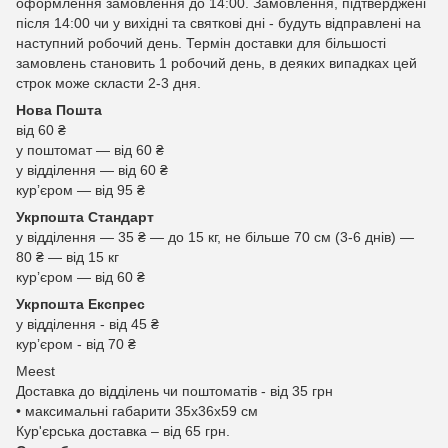
оформлення замовлення до 14:00. Замовлення, підтверджені
після 14:00 чи у вихідні та святкові дні - будуть відправлені на
наступний робочий день. Термін доставки для більшості
замовлень становить 1 робочий день, в деяких випадках цей
строк може скласти 2-3 дня.
Нова Пошта
від 60 ₴
у поштомат — від 60 ₴
у відділення — від 60 ₴
курʼєром — від 95 ₴
Укрпошта Стандарт
у відділення — 35 ₴ — до 15 кг, не більше 70 см (3-6 днів) —
80 ₴ — від 15 кг
курʼєром — від 60 ₴
Укрпошта Експрес
у відділення - від 45 ₴
курʼєром - від 70 ₴
Meest
Доставка до відділень чи поштоматів - від 35 грн
• максимальні габарити 35x36x59 см
Кур'єрська доставка – від 65 грн.