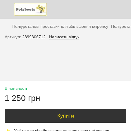
Поліуретанові проставки для збільшення кліренсу
Поліурета
Артикул:
2899306712
Написати відгук
В наявності
1 250 грн
Купити
Увійти
для відображення накопичувальної знижки
%