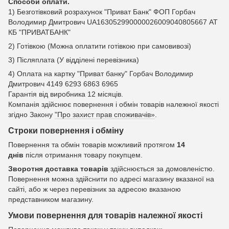
Способи оплати.
1) Безготівковий розрахунок "Приват Банк" ФОП Горбач
Володимир Дмитрович UA163052990000026009040805667 АТ
КБ "ПРИВАТБАНК"
2) Готівкою (Можна оплатити готівкою при самовивозі)
3) Післяплата (У відділені перевізника)
4) Оплата на картку "Приват банку" Горбач Володимир
Дмитрович 4149 6293 6863 6965
Гарантія від виробника 12 місяців.
Компанія здійснює повернення і обмін товарів належної якості
згідно Закону
"Про захист прав споживачів»
.
Строки повернення і обміну
Повернення та обмін товарів можливий протягом
14
днів
після отримання товару покупцем.
Зворотня доставка товарів
здійснюється за домовленістю.
Повернення можна здійснити по адресі магазину вказаної на
сайті, або ж через перевізник за адресою вказаною
представником магазину.
Умови повернення для товарів належної якості