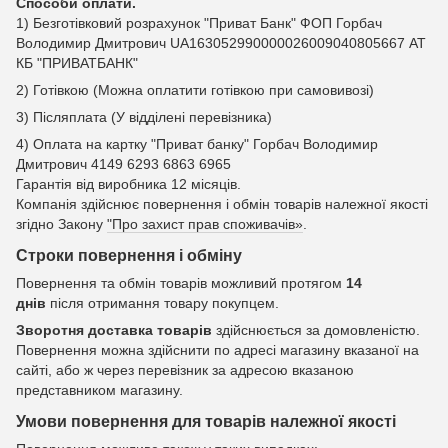
Способи оплати.
1) Безготівковий розрахунок "Приват Банк" ФОП Горбач
Володимир Дмитрович UA163052990000026009040805667 АТ
КБ "ПРИВАТБАНК"
2) Готівкою (Можна оплатити готівкою при самовивозі)
3) Післяплата (У відділені перевізника)
4) Оплата на картку "Приват банку" Горбач Володимир
Дмитрович 4149 6293 6863 6965
Гарантія від виробника 12 місяців.
Компанія здійснює повернення і обмін товарів належної якості
згідно Закону
"Про захист прав споживачів»
.
Строки повернення і обміну
Повернення та обмін товарів можливий протягом
14
днів
після отримання товару покупцем.
Зворотня доставка товарів
здійснюється за домовленістю.
Повернення можна здійснити по адресі магазину вказаної на
сайті, або ж через перевізник за адресою вказаною
представником магазину.
Умови повернення для товарів належної якості