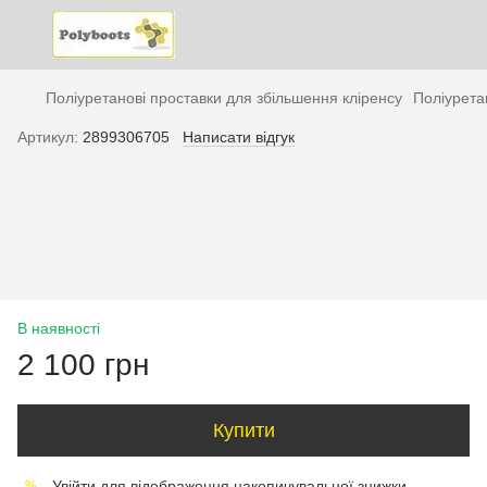
Поліуретанові проставки для збільшення кліренсу
Поліурета
Артикул:
2899306705
Написати відгук
В наявності
2 100 грн
Купити
Увійти
для відображення накопичувальної знижки
%