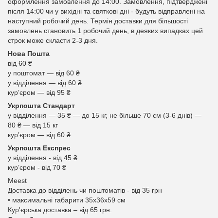
оформлення замовлення до 14:00. Замовлення, підтверджені
після 14:00 чи у вихідні та святкові дні - будуть відправлені на
наступний робочий день. Термін доставки для більшості
замовлень становить 1 робочий день, в деяких випадках цей
строк може скласти 2-3 дня.
Нова Пошта
від 60 ₴
у поштомат — від 60 ₴
у відділення — від 60 ₴
курʼєром — від 95 ₴
Укрпошта Стандарт
у відділення — 35 ₴ — до 15 кг, не більше 70 см (3-6 днів) —
80 ₴ — від 15 кг
курʼєром — від 60 ₴
Укрпошта Експрес
у відділення - від 45 ₴
курʼєром - від 70 ₴
Meest
Доставка до відділень чи поштоматів - від 35 грн
• максимальні габарити 35x36x59 см
Кур'єрська доставка – від 65 грн.