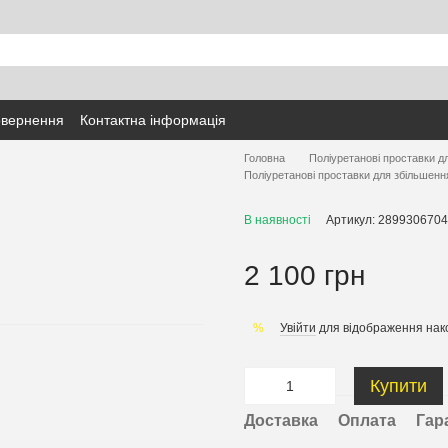
овернення
Контактна інформація
Головна
Поліуретанові проставки д
Поліуретанові проставки для збільшенн
В наявності
Артикул: 2899306704
2 100 грн
Увійти
для відображення нак
%
Купити
Доставка
Оплата
Гар