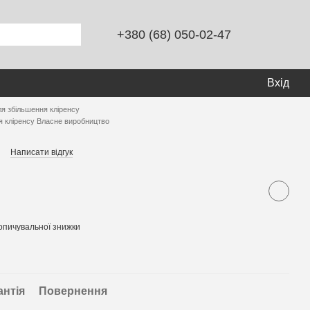
+380 (68) 050-02-47
Вхід
ля збільшення кліренсу
я кліренсу Власне виробництво
Написати відгук
опичувальної знижки
антія
Повернення