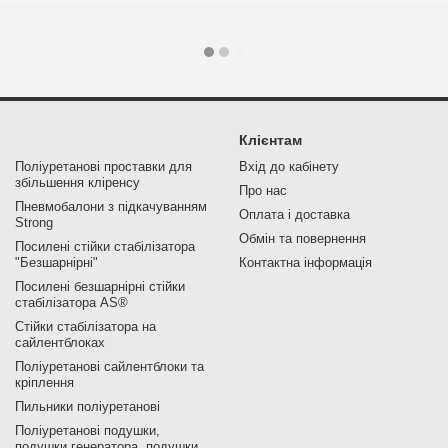
Клієнтам
Поліуретанові проставки для
Вхід до кабінету
збільшення кліренсу
Про нас
Пневмобалони з підкачуванням
Оплата і доставка
Strong
Обмін та повернення
Посилені стійки стабілізатора
"Безшарнірні"
Контактна інформація
Посилені безшарнірні стійки
стабілізатора AS®
Стійки стабілізатора на
сайлентблоках
Поліуретанові сайлентблоки та
кріплення
Пильники поліуретанові
Поліуретанові подушки,
подушки генератора, подушки