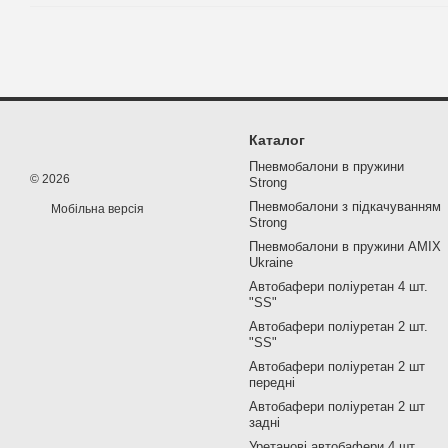
Каталог
Пневмобалони в пружини
© 2026
Strong
Пневмобалони з підкачуванням
Мобільна версія
Strong
Пневмобалони в пружини AMIX
Ukraine
Автобафери поліуретан 4 шт.
"SS"
Автобафери поліуретан 2 шт.
"SS"
Автобафери поліуретан 2 шт
передні
Автобафери поліуретан 2 шт
задні
Уретанові автобафери 4 шт.