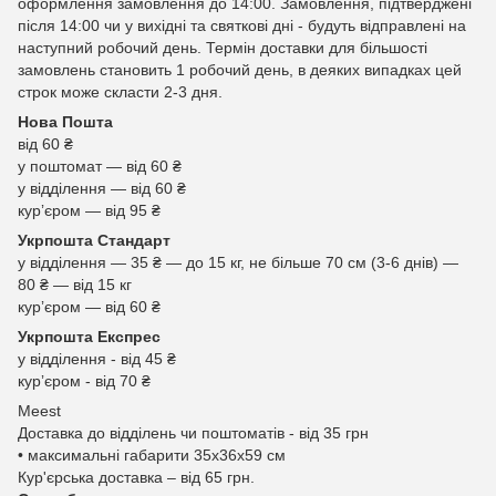
оформлення замовлення до 14:00. Замовлення, підтверджені
після 14:00 чи у вихідні та святкові дні - будуть відправлені на
наступний робочий день. Термін доставки для більшості
замовлень становить 1 робочий день, в деяких випадках цей
строк може скласти 2-3 дня.
Нова Пошта
від 60 ₴
у поштомат — від 60 ₴
у відділення — від 60 ₴
курʼєром — від 95 ₴
Укрпошта Стандарт
у відділення — 35 ₴ — до 15 кг, не більше 70 см (3-6 днів) —
80 ₴ — від 15 кг
курʼєром — від 60 ₴
Укрпошта Експрес
у відділення - від 45 ₴
курʼєром - від 70 ₴
Meest
Доставка до відділень чи поштоматів - від 35 грн
• максимальні габарити 35x36x59 см
Кур'єрська доставка – від 65 грн.