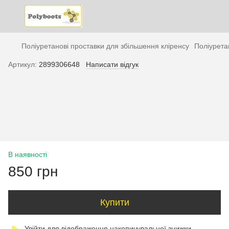
Поліуретанові проставки для збільшення кліренсу
Поліурета
Артикул:
2899306648
Написати відгук
В наявності
850 грн
Купити
Увійти
для відображення накопичувальної знижки
%