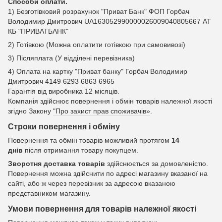
Способи оплати.
1) Безготівковий розрахунок "Приват Банк" ФОП Горбач
Володимир Дмитрович UA163052990000026009040805667 АТ
КБ "ПРИВАТБАНК"
2) Готівкою (Можна оплатити готівкою при самовивозі)
3) Післяплата (У відділені перевізника)
4) Оплата на картку "Приват банку" Горбач Володимир
Дмитрович 4149 6293 6863 6965
Гарантія від виробника 12 місяців.
Компанія здійснює повернення і обмін товарів належної якості
згідно Закону
"Про захист прав споживачів»
.
Строки повернення і обміну
Повернення та обмін товарів можливий протягом
14
днів
після отримання товару покупцем.
Зворотня доставка товарів
здійснюється за домовленістю.
Повернення можна здійснити по адресі магазину вказаної на
сайті, або ж через перевізник за адресою вказаною
представником магазину.
Умови повернення для товарів належної якості