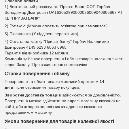
Способи оплати.
1) Безготівковий розрахунок "Приват Банк" ФОП Горбач
Володимир Дмитрович UA163052990000026009040805667 АТ
КБ "ПРИВАТБАНК"
2) Готівкою (Можна оплатити готівкою при самовивозі)
3) Післяплата (У відділені перевізника)
4) Оплата на картку "Приват банку" Горбач Володимир
Дмитрович 4149 6293 6863 6965
Гарантія від виробника 12 місяців.
Компанія здійснює повернення і обмін товарів належної якості
згідно Закону
"Про захист прав споживачів»
.
Строки повернення і обміну
Повернення та обмін товарів можливий протягом
14
днів
після отримання товару покупцем.
Зворотня доставка товарів
здійснюється за домовленістю.
Повернення можна здійснити по адресі магазину вказаної на
сайті, або ж через перевізник за адресою вказаною
представником магазину.
Умови повернення для товарів належної якості