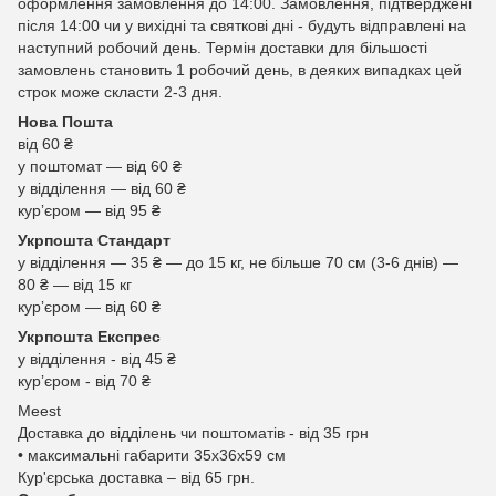
оформлення замовлення до 14:00. Замовлення, підтверджені
після 14:00 чи у вихідні та святкові дні - будуть відправлені на
наступний робочий день. Термін доставки для більшості
замовлень становить 1 робочий день, в деяких випадках цей
строк може скласти 2-3 дня.
Нова Пошта
від 60 ₴
у поштомат — від 60 ₴
у відділення — від 60 ₴
курʼєром — від 95 ₴
Укрпошта Стандарт
у відділення — 35 ₴ — до 15 кг, не більше 70 см (3-6 днів) —
80 ₴ — від 15 кг
курʼєром — від 60 ₴
Укрпошта Експрес
у відділення - від 45 ₴
курʼєром - від 70 ₴
Meest
Доставка до відділень чи поштоматів - від 35 грн
• максимальні габарити 35x36x59 см
Кур'єрська доставка – від 65 грн.