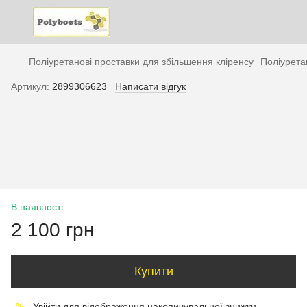
Поліуретанові проставки для збільшення кліренсу
Поліурета
Артикул:
2899306623
Написати відгук
В наявності
2 100 грн
Купити
Увійти
для відображення накопичувальної знижки
%