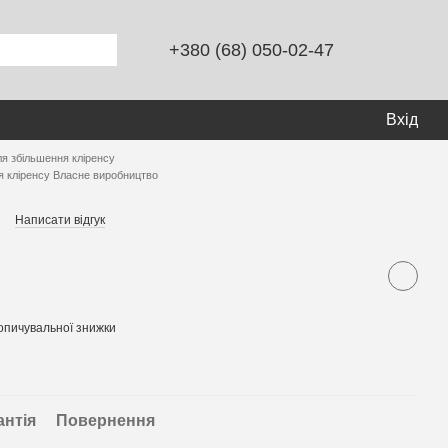
+380 (68) 050-02-47
Вхід
ля збільшення кліренсу
я кліренсу Власне виробництво
Написати відгук
опичувальної знижки
антія
Повернення