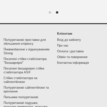
Клієнтам
Поліуретанові проставки для
Вхід до кабінету
збільшення кліренсу
Про нас
Пневмобалони з підкачуванням
Оплата і доставка
Strong
Обмін та повернення
Посилені стійки стабілізатора
"Безшарнірні"
Контактна інформація
Посилені безшарнірні стійки
стабілізатора AS®
Стійки стабілізатора на
сайлентблоках
Поліуретанові сайлентблоки та
кріплення
Пильники поліуретанові
Поліуретанові подушки,
подушки генератора, подушки