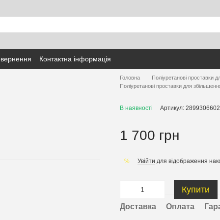
овернення
Контактна інформація
Головна
Поліуретанові проставки д
Поліуретанові проставки для збільшенн
В наявності
Артикул: 2899306602
1 700 грн
Увійти
для відображення нак
%
Купити
Доставка
Оплата
Гар