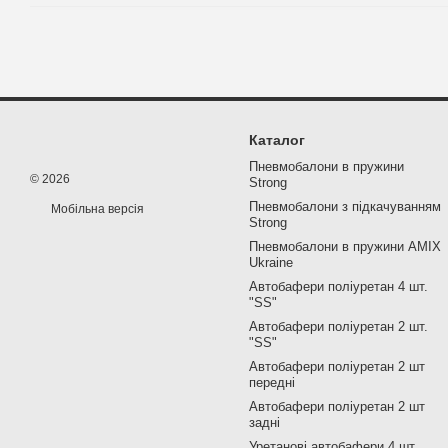
Каталог
Пневмобалони в пружини
© 2026
Strong
Пневмобалони з підкачуванням
Мобільна версія
Strong
Пневмобалони в пружини AMIX
Ukraine
Автобафери поліуретан 4 шт.
"SS"
Автобафери поліуретан 2 шт.
"SS"
Автобафери поліуретан 2 шт
передні
Автобафери поліуретан 2 шт
задні
Уретанові автобафери 4 шт.