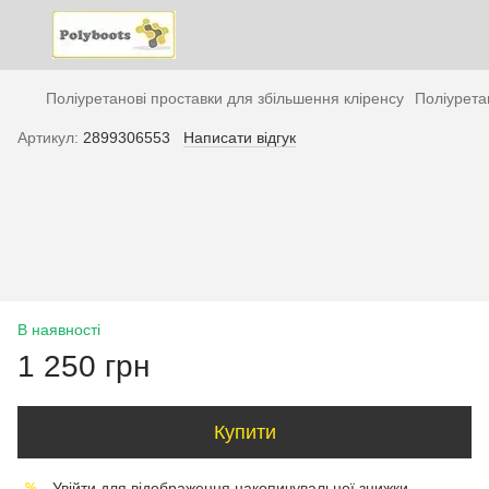
Поліуретанові проставки для збільшення кліренсу
Поліурета
Артикул:
2899306553
Написати відгук
В наявності
1 250 грн
Купити
Увійти
для відображення накопичувальної знижки
%