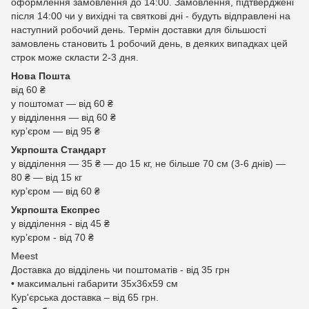
оформлення замовлення до 14:00. Замовлення, підтверджені
після 14:00 чи у вихідні та святкові дні - будуть відправлені на
наступний робочий день. Термін доставки для більшості
замовлень становить 1 робочий день, в деяких випадках цей
строк може скласти 2-3 дня.
Нова Пошта
від 60 ₴
у поштомат — від 60 ₴
у відділення — від 60 ₴
курʼєром — від 95 ₴
Укрпошта Стандарт
у відділення — 35 ₴ — до 15 кг, не більше 70 см (3-6 днів) —
80 ₴ — від 15 кг
курʼєром — від 60 ₴
Укрпошта Експрес
у відділення - від 45 ₴
курʼєром - від 70 ₴
Meest
Доставка до відділень чи поштоматів - від 35 грн
• максимальні габарити 35x36x59 см
Кур'єрська доставка – від 65 грн.