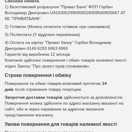
Способи оплати.
1) Безготівковий розрахунок "Приват Банк" ФОП Горбач
Володимир Дмитрович UA163052990000026009040805667 АТ
КБ "ПРИВАТБАНК"
2) Готівкою (Можна оплатити готівкою при самовивозі)
3) Післяплата (У відділені перевізника)
4) Оплата на картку "Приват банку" Горбач Володимир
Дмитрович 4149 6293 6863 6965
Гарантія від виробника 12 місяців.
Компанія здійснює повернення і обмін товарів належної якості
згідно Закону
"Про захист прав споживачів»
.
Строки повернення і обміну
Повернення та обмін товарів можливий протягом
14
днів
після отримання товару покупцем.
Зворотня доставка товарів
здійснюється за домовленістю.
Повернення можна здійснити по адресі магазину вказаної на
сайті, або ж через перевізник за адресою вказаною
представником магазину.
Умови повернення для товарів належної якості