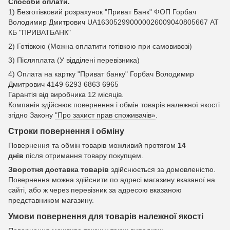
Способи оплати.
1) Безготівковий розрахунок "Приват Банк" ФОП Горбач
Володимир Дмитрович UA163052990000026009040805667 АТ
КБ "ПРИВАТБАНК"
2) Готівкою (Можна оплатити готівкою при самовивозі)
3) Післяплата (У відділені перевізника)
4) Оплата на картку "Приват банку" Горбач Володимир
Дмитрович 4149 6293 6863 6965
Гарантія від виробника 12 місяців.
Компанія здійснює повернення і обмін товарів належної якості
згідно Закону
"Про захист прав споживачів»
.
Строки повернення і обміну
Повернення та обмін товарів можливий протягом
14
днів
після отримання товару покупцем.
Зворотня доставка товарів
здійснюється за домовленістю.
Повернення можна здійснити по адресі магазину вказаної на
сайті, або ж через перевізник за адресою вказаною
представником магазину.
Умови повернення для товарів належної якості