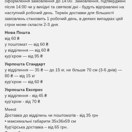
оформлення замовлення до 14:00. Замовлення, підтверджені
після 14:00 чи у вихідні та святкові дні - будуть відправлені на
наступний робочий день. Термін доставки для більшості
замовлень становить 1 робочий день, в деяких випадках цей
строк може скласти 2-3 дня.
Нова Пошта
від 60 ₴
у поштомат — від 60 ₴
у відділення — від 60 ₴
курʼєром — від 95 ₴
Укрпошта Стандарт
у відділення — 35 ₴ — до 15 кг, не більше 70 см (3-6 днів) —
80 ₴ — від 15 кг
курʼєром — від 60 ₴
Укрпошта Експрес
у відділення - від 45 ₴
курʼєром - від 70 ₴
Meest
Доставка до відділень чи поштоматів - від 35 грн
• максимальні габарити 35x36x59 см
Кур'єрська доставка – від 65 грн.