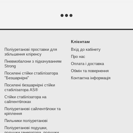
Клієнтам
Поліуретанові проставки для
Вхід до кабінету
збільшення кліренсу
Про нас
Пневмобалони з підкачуванням
Оплата і доставка
Strong
Обмін та повернення
Посилені стійки стабілізатора
"Безшарнірні"
Контактна інформація
Посилені безшарнірні стійки
стабілізатора AS®
Стійки стабілізатора на
сайлентблоках
Поліуретанові сайлентблоки та
кріплення
Пильники поліуретанові
Поліуретанові подушки,
подушки генератора, подушки