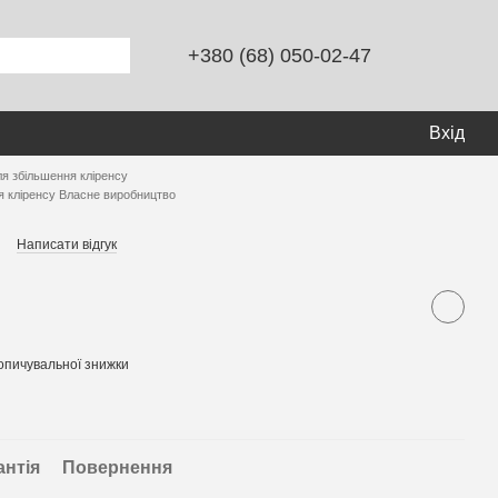
+380 (68) 050-02-47
Вхід
ля збільшення кліренсу
я кліренсу Власне виробництво
Написати відгук
опичувальної знижки
антія
Повернення