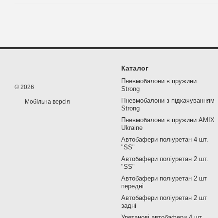
Каталог
Пневмобалони в пружини
© 2026
Strong
Пневмобалони з підкачуванням
Мобільна версія
Strong
Пневмобалони в пружини AMIX
Ukraine
Автобафери поліуретан 4 шт.
"SS"
Автобафери поліуретан 2 шт.
"SS"
Автобафери поліуретан 2 шт
передні
Автобафери поліуретан 2 шт
задні
Уретанові автобафери 4 шт.