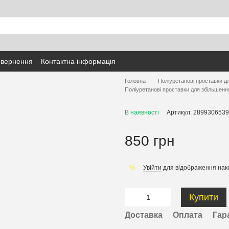
овернення
Контактна інформація
Головна
Поліуретанові проставки д
Поліуретанові проставки для збільшенн
В наявності
Артикул: 2899306539
850 грн
Увійти
для відображення нак
%
Купити
Доставка
Оплата
Гар