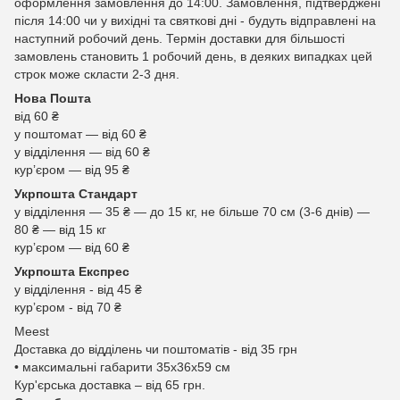
оформлення замовлення до 14:00. Замовлення, підтверджені
після 14:00 чи у вихідні та святкові дні - будуть відправлені на
наступний робочий день. Термін доставки для більшості
замовлень становить 1 робочий день, в деяких випадках цей
строк може скласти 2-3 дня.
Нова Пошта
від 60 ₴
у поштомат — від 60 ₴
у відділення — від 60 ₴
курʼєром — від 95 ₴
Укрпошта Стандарт
у відділення — 35 ₴ — до 15 кг, не більше 70 см (3-6 днів) —
80 ₴ — від 15 кг
курʼєром — від 60 ₴
Укрпошта Експрес
у відділення - від 45 ₴
курʼєром - від 70 ₴
Meest
Доставка до відділень чи поштоматів - від 35 грн
• максимальні габарити 35x36x59 см
Кур'єрська доставка – від 65 грн.