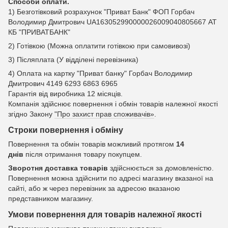
Способи оплати.
1) Безготівковий розрахунок "Приват Банк" ФОП Горбач
Володимир Дмитрович UA163052990000026009040805667 АТ
КБ "ПРИВАТБАНК"
2) Готівкою (Можна оплатити готівкою при самовивозі)
3) Післяплата (У відділені перевізника)
4) Оплата на картку "Приват банку" Горбач Володимир
Дмитрович 4149 6293 6863 6965
Гарантія від виробника 12 місяців.
Компанія здійснює повернення і обмін товарів належної якості
згідно Закону
"Про захист прав споживачів»
.
Строки повернення і обміну
Повернення та обмін товарів можливий протягом
14
днів
після отримання товару покупцем.
Зворотня доставка товарів
здійснюється за домовленістю.
Повернення можна здійснити по адресі магазину вказаної на
сайті, або ж через перевізник за адресою вказаною
представником магазину.
Умови повернення для товарів належної якості