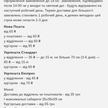
оформлення замовлення до 14:00. Замовлення, підтверджені
після 14:00 чи у вихідні та святкові дні - будуть відправлені на
наступний робочий день. Термін доставки для більшості
замовлень становить 1 робочий день, в деяких випадках цей
строк може скласти 2-3 дня.
Нова Пошта
від 60 ₴
у поштомат — від 60 ₴
у відділення — від 60 ₴
курʼєром — від 95 ₴
Укрпошта Стандарт
у відділення — 35 ₴ — до 15 кг, не більше 70 см (3-6 днів) —
80 ₴ — від 15 кг
курʼєром — від 60 ₴
Укрпошта Експрес
у відділення - від 45 ₴
курʼєром - від 70 ₴
Meest
Доставка до відділень чи поштоматів - від 35 грн
• максимальні габарити 35x36x59 см
Кур'єрська доставка – від 65 грн.