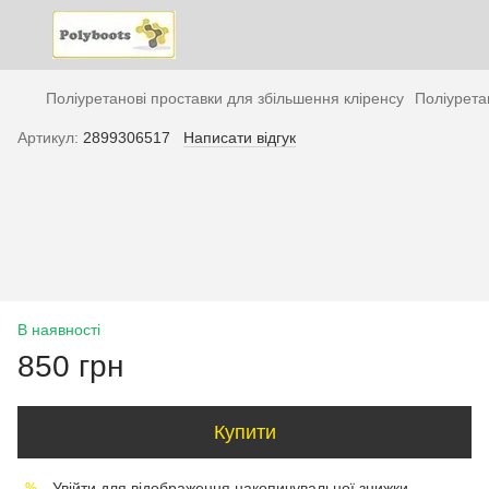
Поліуретанові проставки для збільшення кліренсу
Поліурета
Артикул:
2899306517
Написати відгук
В наявності
850 грн
Купити
Увійти
для відображення накопичувальної знижки
%