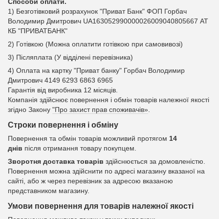
Способи оплати.
1) Безготівковий розрахунок "Приват Банк" ФОП Горбач
Володимир Дмитрович UA163052990000026009040805667 АТ
КБ "ПРИВАТБАНК"
2) Готівкою (Можна оплатити готівкою при самовивозі)
3) Післяплата (У відділені перевізника)
4) Оплата на картку "Приват банку" Горбач Володимир
Дмитрович 4149 6293 6863 6965
Гарантія від виробника 12 місяців.
Компанія здійснює повернення і обмін товарів належної якості
згідно Закону
"Про захист прав споживачів»
.
Строки повернення і обміну
Повернення та обмін товарів можливий протягом
14
днів
після отримання товару покупцем.
Зворотня доставка товарів
здійснюється за домовленістю.
Повернення можна здійснити по адресі магазину вказаної на
сайті, або ж через перевізник за адресою вказаною
представником магазину.
Умови повернення для товарів належної якості