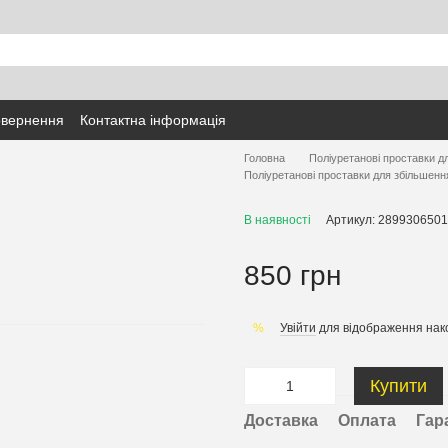
овернення
Контактна інформація
Головна
Поліуретанові проставки д
Поліуретанові проставки для збільшенн
В наявності
Артикул: 2899306501
850 грн
Увійти
для відображення нак
%
Купити
Доставка
Оплата
Гар