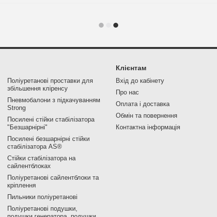
Клієнтам
Поліуретанові проставки для
Вхід до кабінету
збільшення кліренсу
Про нас
Пневмобалони з підкачуванням
Оплата і доставка
Strong
Обмін та повернення
Посилені стійки стабілізатора
"Безшарнірні"
Контактна інформація
Посилені безшарнірні стійки
стабілізатора AS®
Стійки стабілізатора на
сайлентблоках
Поліуретанові сайлентблоки та
кріплення
Пильники поліуретанові
Поліуретанові подушки,
подушки генератора, подушки