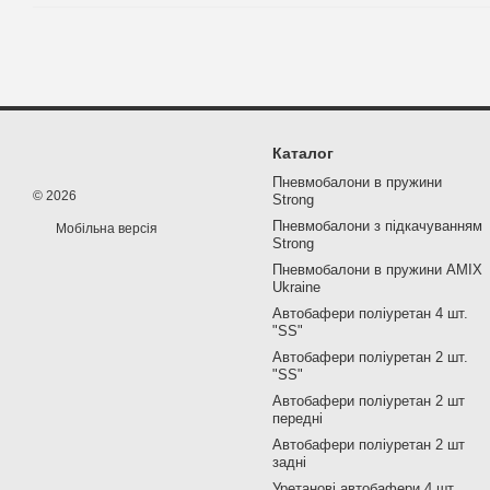
Каталог
Пневмобалони в пружини
© 2026
Strong
Пневмобалони з підкачуванням
Мобільна версія
Strong
Пневмобалони в пружини AMIX
Ukraine
Автобафери поліуретан 4 шт.
"SS"
Автобафери поліуретан 2 шт.
"SS"
Автобафери поліуретан 2 шт
передні
Автобафери поліуретан 2 шт
задні
Уретанові автобафери 4 шт.