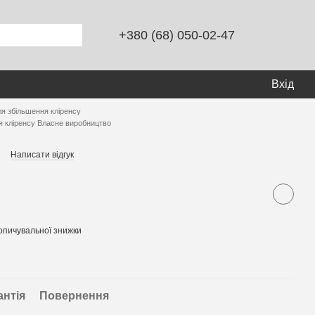
+380 (68) 050-02-47
Вхід
ля збільшення кліренсу
я кліренсу Власне виробництво
Написати відгук
опичувальної знижки
антія
Повернення