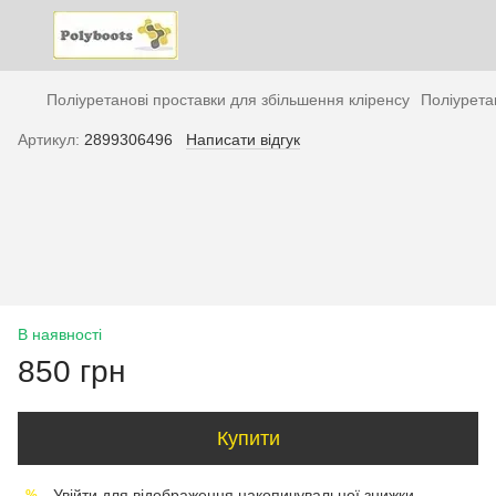
Поліуретанові проставки для збільшення кліренсу
Поліурета
Артикул:
2899306496
Написати відгук
В наявності
850 грн
Купити
Увійти
для відображення накопичувальної знижки
%