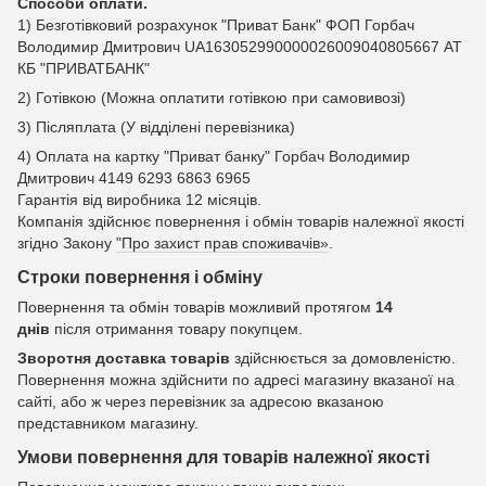
Способи оплати.
1) Безготівковий розрахунок "Приват Банк" ФОП Горбач
Володимир Дмитрович UA163052990000026009040805667 АТ
КБ "ПРИВАТБАНК"
2) Готівкою (Можна оплатити готівкою при самовивозі)
3) Післяплата (У відділені перевізника)
4) Оплата на картку "Приват банку" Горбач Володимир
Дмитрович 4149 6293 6863 6965
Гарантія від виробника 12 місяців.
Компанія здійснює повернення і обмін товарів належної якості
згідно Закону
"Про захист прав споживачів»
.
Строки повернення і обміну
Повернення та обмін товарів можливий протягом
14
днів
після отримання товару покупцем.
Зворотня доставка товарів
здійснюється за домовленістю.
Повернення можна здійснити по адресі магазину вказаної на
сайті, або ж через перевізник за адресою вказаною
представником магазину.
Умови повернення для товарів належної якості