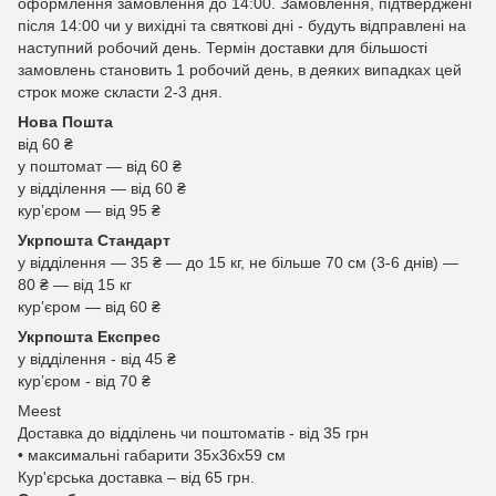
оформлення замовлення до 14:00. Замовлення, підтверджені
після 14:00 чи у вихідні та святкові дні - будуть відправлені на
наступний робочий день. Термін доставки для більшості
замовлень становить 1 робочий день, в деяких випадках цей
строк може скласти 2-3 дня.
Нова Пошта
від 60 ₴
у поштомат — від 60 ₴
у відділення — від 60 ₴
курʼєром — від 95 ₴
Укрпошта Стандарт
у відділення — 35 ₴ — до 15 кг, не більше 70 см (3-6 днів) —
80 ₴ — від 15 кг
курʼєром — від 60 ₴
Укрпошта Експрес
у відділення - від 45 ₴
курʼєром - від 70 ₴
Meest
Доставка до відділень чи поштоматів - від 35 грн
• максимальні габарити 35x36x59 см
Кур'єрська доставка – від 65 грн.