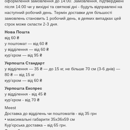
оформлення замовлення до 14:00. Замовлення, підтверджені
після 14:00 чи у вихідні та святкові дні - будуть відправлені на
наступний робочий день. Термін доставки для більшості
замовлень становить 1 робочий день, в деяких випадках цей
строк може скласти 2-3 дня.
Нова Пошта
від 60 ₴
у поштомат — від 60 ₴
у відділення — від 60 ₴
курʼєром — від 95 ₴
Укрпошта Стандарт
у відділення — 35 ₴ — до 15 кг, не більше 70 см (3-6 днів) —
80 ₴ — від 15 кг
курʼєром — від 60 ₴
Укрпошта Експрес
у відділення - від 45 ₴
курʼєром - від 70 ₴
Meest
Доставка до відділень чи поштоматів - від 35 грн
• максимальні габарити 35x36x59 см
Кур'єрська доставка – від 65 грн.