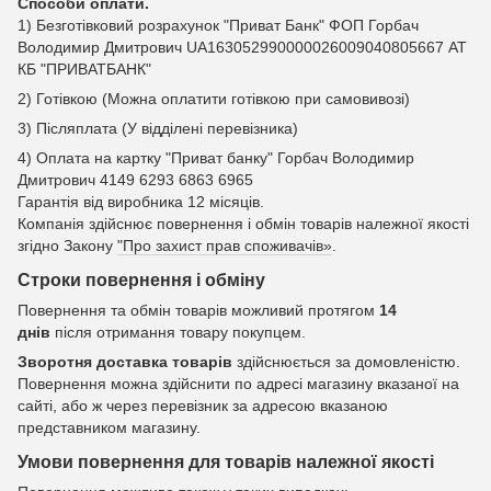
Способи оплати.
1) Безготівковий розрахунок "Приват Банк" ФОП Горбач
Володимир Дмитрович UA163052990000026009040805667 АТ
КБ "ПРИВАТБАНК"
2) Готівкою (Можна оплатити готівкою при самовивозі)
3) Післяплата (У відділені перевізника)
4) Оплата на картку "Приват банку" Горбач Володимир
Дмитрович 4149 6293 6863 6965
Гарантія від виробника 12 місяців.
Компанія здійснює повернення і обмін товарів належної якості
згідно Закону
"Про захист прав споживачів»
.
Строки повернення і обміну
Повернення та обмін товарів можливий протягом
14
днів
після отримання товару покупцем.
Зворотня доставка товарів
здійснюється за домовленістю.
Повернення можна здійснити по адресі магазину вказаної на
сайті, або ж через перевізник за адресою вказаною
представником магазину.
Умови повернення для товарів належної якості