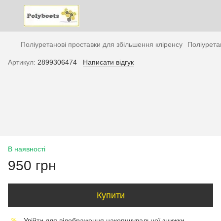
Поліуретанові проставки для збільшення кліренсу
Поліурета
Артикул:
2899306474
Написати відгук
В наявності
950 грн
Купити
Увійти
для відображення накопичувальної знижки
%