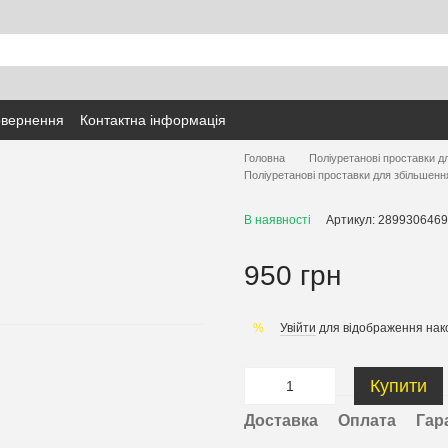
овернення
Контактна інформація
Головна
Поліуретанові проставки д
Поліуретанові проставки для збільшенн
В наявності
Артикул: 2899306469
950 грн
Увійти
для відображення нак
%
Купити
Доставка
Оплата
Гар