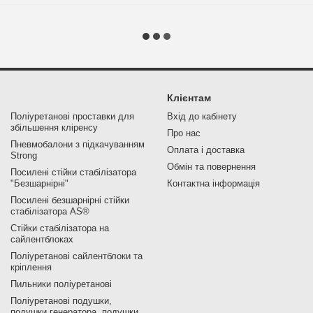
Клієнтам
Поліуретанові проставки для
Вхід до кабінету
збільшення кліренсу
Про нас
Пневмобалони з підкачуванням
Оплата і доставка
Strong
Обмін та повернення
Посилені стійки стабілізатора
"Безшарнірні"
Контактна інформація
Посилені безшарнірні стійки
стабілізатора AS®
Стійки стабілізатора на
сайлентблоках
Поліуретанові сайлентблоки та
кріплення
Пильники поліуретанові
Поліуретанові подушки,
подушки генератора, подушки