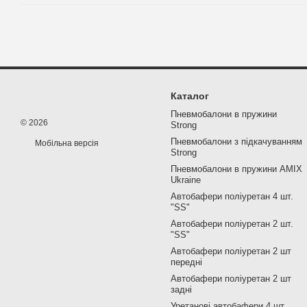
Каталог
Пневмобалони в пружини
© 2026
Strong
Пневмобалони з підкачуванням
Мобільна версія
Strong
Пневмобалони в пружини AMIX
Ukraine
Автобафери поліуретан 4 шт.
"SS"
Автобафери поліуретан 2 шт.
"SS"
Автобафери поліуретан 2 шт
передні
Автобафери поліуретан 2 шт
задні
Уретанові автобафери 4 шт.