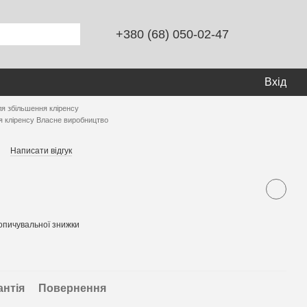
+380 (68) 050-02-47
Вхід
ля збільшення кліренсу
я кліренсу Власне виробництво
Написати відгук
опичувальної знижки
антія
Повернення