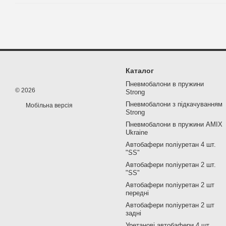
Каталог
Пневмобалони в пружини
© 2026
Strong
Пневмобалони з підкачуванням
Мобільна версія
Strong
Пневмобалони в пружини AMIX
Ukraine
Автобафери поліуретан 4 шт.
"SS"
Автобафери поліуретан 2 шт.
"SS"
Автобафери поліуретан 2 шт
передні
Автобафери поліуретан 2 шт
задні
Уретанові автобафери 4 шт.