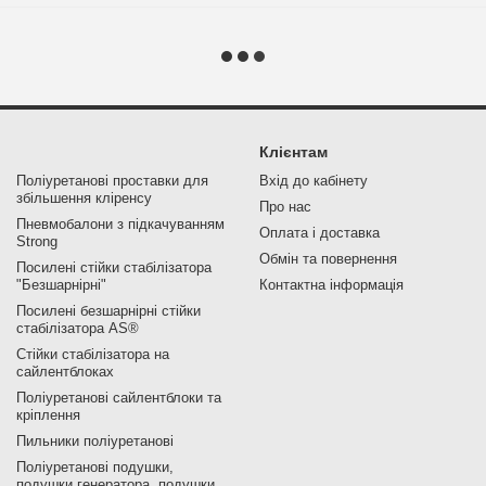
Клієнтам
Поліуретанові проставки для
Вхід до кабінету
збільшення кліренсу
Про нас
Пневмобалони з підкачуванням
Оплата і доставка
Strong
Обмін та повернення
Посилені стійки стабілізатора
"Безшарнірні"
Контактна інформація
Посилені безшарнірні стійки
стабілізатора AS®
Стійки стабілізатора на
сайлентблоках
Поліуретанові сайлентблоки та
кріплення
Пильники поліуретанові
Поліуретанові подушки,
подушки генератора, подушки