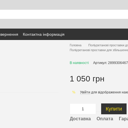
овернення
Контактна інформація
Головна
Поліуретанові проставки д
Поліуретанові проставки для збільшенн
В наявності
Артикул: 2899306467
1 050 грн
Увійти
для відображення нак
%
Купити
Доставка
Оплата
Гар