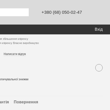
+380 (68) 050-02-47
Вхід
ля збільшення кліренсу
я кліренсу Власне виробництво
Написати відгук
опичувальної знижки
антія
Повернення