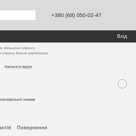
+380 (68) 050-02-47
Вхід
ля збільшення кліренсу
я кліренсу Власне виробництво
Написати відгук
опичувальної знижки
антія
Повернення