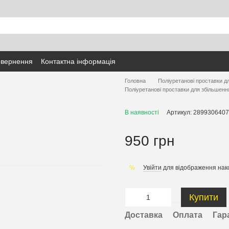
овернення
Контактна інформація
Головна
Поліуретанові проставки д
Поліуретанові проставки для збільшенн
В наявності
Артикул: 2899306407
950 грн
Увійти
для відображення нак
%
Купити
Доставка
Оплата
Гар