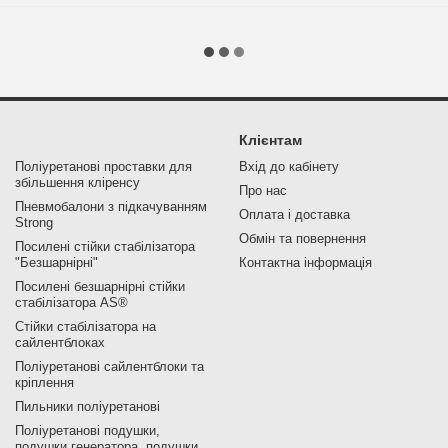
Клієнтам
Поліуретанові проставки для
Вхід до кабінету
збільшення кліренсу
Про нас
Пневмобалони з підкачуванням
Оплата і доставка
Strong
Обмін та повернення
Посилені стійки стабілізатора
"Безшарнірні"
Контактна інформація
Посилені безшарнірні стійки
стабілізатора AS®
Стійки стабілізатора на
сайлентблоках
Поліуретанові сайлентблоки та
кріплення
Пильники поліуретанові
Поліуретанові подушки,
подушки генератора, подушки