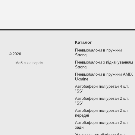
Каталог
Пневмобалони в пружини
© 2026
Strong
Пневмобалони з підкачуванням
Мобільна версія
Strong
Пневмобалони в пружини AMIX
Ukraine
Автобафери поліуретан 4 шт.
"SS"
Автобафери поліуретан 2 шт.
"SS"
Автобафери поліуретан 2 шт
передні
Автобафери поліуретан 2 шт
задні
Уретанові автобафери 4 шт.