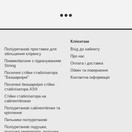
Клієнтам
Поліуретанові проставки для
Вхід до кабінету
збільшення кліренсу
Про нас
Пневмобалони з підкачуванням
Оплата і доставка
Strong
Обмін та повернення
Посилені стійки стабілізатора
"Безшарнірні"
Контактна інформація
Посилені безшарнірні стійки
стабілізатора AS®
Стійки стабілізатора на
сайлентблоках
Поліуретанові сайлентблоки та
кріплення
Пильники поліуретанові
Поліуретанові подушки,
подушки генератора, подушки