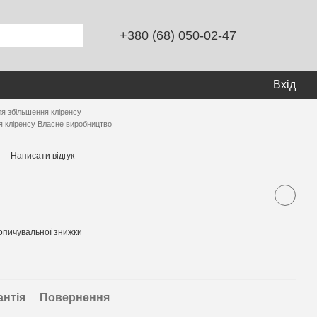
+380 (68) 050-02-47
Вхід
ля збільшення кліренсу
я кліренсу Власне виробництво
Написати відгук
опичувальної знижки
антія
Повернення