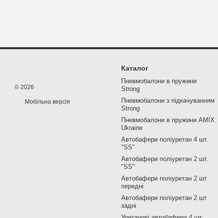
Каталог
Пневмобалони в пружини
© 2026
Strong
Пневмобалони з підкачуванням
Мобільна версія
Strong
Пневмобалони в пружини AMIX
Ukraine
Автобафери поліуретан 4 шт.
"SS"
Автобафери поліуретан 2 шт.
"SS"
Автобафери поліуретан 2 шт
передні
Автобафери поліуретан 2 шт
задні
Уретанові автобафери 4 шт.