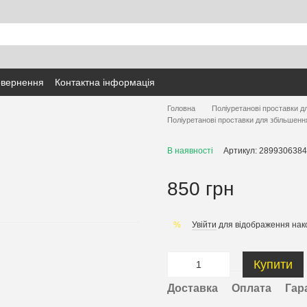
овернення
Контактна інформація
Головна
Поліуретанові проставки д
Поліуретанові проставки для збільшенн
В наявності
Артикул: 2899306384
850 грн
Увійти
для відображення нак
%
Купити
Доставка
Оплата
Гар