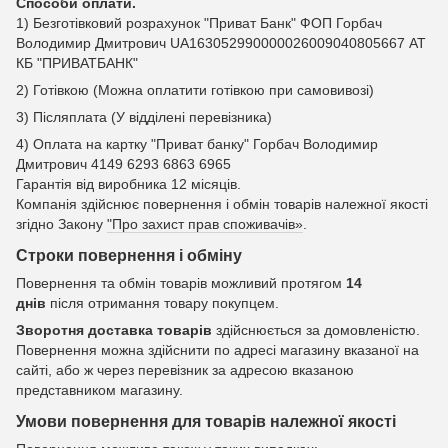
Способи оплати.
1) Безготівковий розрахунок "Приват Банк" ФОП Горбач
Володимир Дмитрович UA163052990000026009040805667 АТ
КБ "ПРИВАТБАНК"
2) Готівкою (Можна оплатити готівкою при самовивозі)
3) Післяплата (У відділені перевізника)
4) Оплата на картку "Приват банку" Горбач Володимир
Дмитрович 4149 6293 6863 6965
Гарантія від виробника 12 місяців.
Компанія здійснює повернення і обмін товарів належної якості
згідно Закону
"Про захист прав споживачів»
.
Строки повернення і обміну
Повернення та обмін товарів можливий протягом
14
днів
після отримання товару покупцем.
Зворотня доставка товарів
здійснюється за домовленістю.
Повернення можна здійснити по адресі магазину вказаної на
сайті, або ж через перевізник за адресою вказаною
представником магазину.
Умови повернення для товарів належної якості