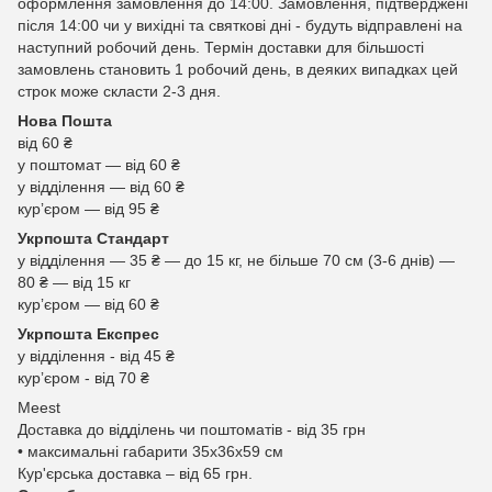
оформлення замовлення до 14:00. Замовлення, підтверджені
після 14:00 чи у вихідні та святкові дні - будуть відправлені на
наступний робочий день. Термін доставки для більшості
замовлень становить 1 робочий день, в деяких випадках цей
строк може скласти 2-3 дня.
Нова Пошта
від 60 ₴
у поштомат — від 60 ₴
у відділення — від 60 ₴
курʼєром — від 95 ₴
Укрпошта Стандарт
у відділення — 35 ₴ — до 15 кг, не більше 70 см (3-6 днів) —
80 ₴ — від 15 кг
курʼєром — від 60 ₴
Укрпошта Експрес
у відділення - від 45 ₴
курʼєром - від 70 ₴
Meest
Доставка до відділень чи поштоматів - від 35 грн
• максимальні габарити 35x36x59 см
Кур'єрська доставка – від 65 грн.