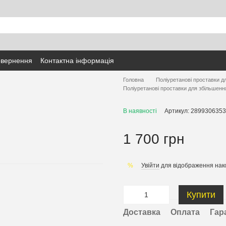
овернення
Контактна інформація
Головна
Поліуретанові проставки д
Поліуретанові проставки для збільшенн
В наявності
Артикул: 2899306353
1 700 грн
Увійти
для відображення нак
%
Купити
Доставка
Оплата
Гар