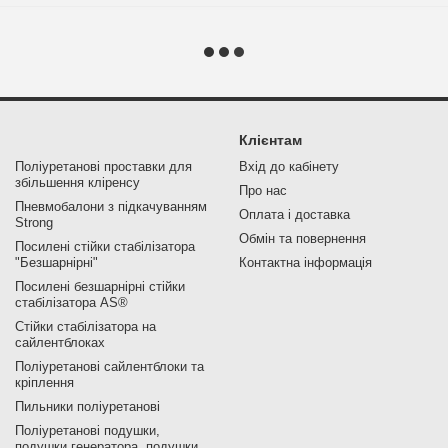
Клієнтам
Поліуретанові проставки для
Вхід до кабінету
збільшення кліренсу
Про нас
Пневмобалони з підкачуванням
Оплата і доставка
Strong
Обмін та повернення
Посилені стійки стабілізатора
"Безшарнірні"
Контактна інформація
Посилені безшарнірні стійки
стабілізатора AS®
Стійки стабілізатора на
сайлентблоках
Поліуретанові сайлентблоки та
кріплення
Пильники поліуретанові
Поліуретанові подушки,
подушки генератора, подушки