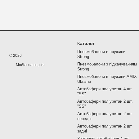
Каталог
Пневмобалони в пружини
© 2026
Strong
Пневмобалони з підкачуванням
Мобільна версія
Strong
Пневмобалони в пружини AMIX
Ukraine
Автобафери поліуретан 4 шт.
"SS"
Автобафери поліуретан 2 шт.
"SS"
Автобафери поліуретан 2 шт
передні
Автобафери поліуретан 2 шт
задні
Уретанові автобафери 4 шт.