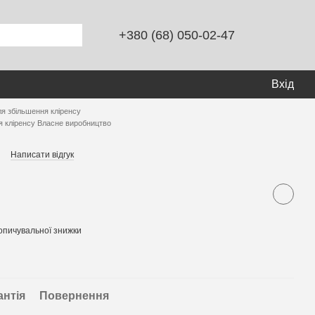
+380 (68) 050-02-47
Вхід
ля збільшення кліренсу
я кліренсу Власне виробництво
Написати відгук
опичувальної знижки
антія
Повернення